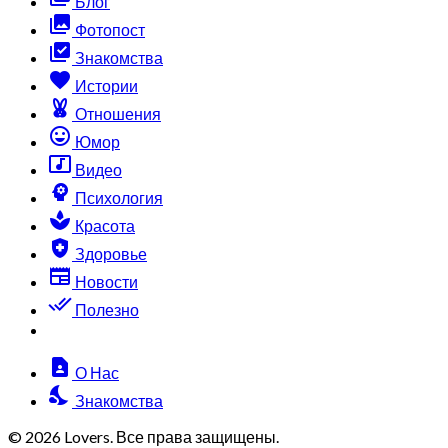
Блог
collections
Фотопост
library_add_check
Знакомства
favorite
Истории
cruelty_free
Отношения
sentiment_very_satisfied
Юмор
music_video
Видео
psychology
Психология
spa
Красота
health_and_safety
Здоровье
newspaper
Новости
done_all
Полезно
contact_page
О Нас
nights_stay
Знакомства
© 2026 Lovers. Все права защищены.