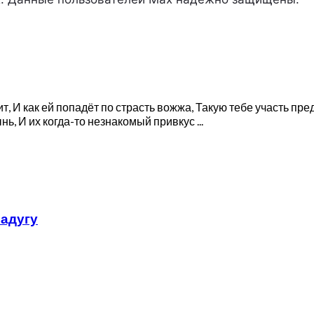
, И как ей попадёт по страсть вожжа, Такую тебе участь предо
, И их когда-то незнакомый привкус ...
адугу