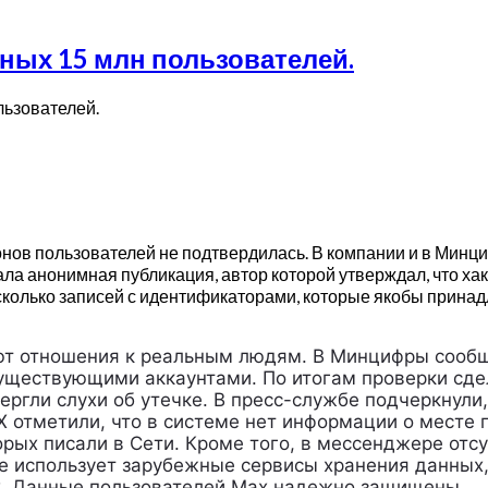
ных 15 млн пользователей.
ов пользователей не подтвердилась. В компании и в Минци
а анонимная публикация, автор которой утверждал, что хак
сколько записей с идентификаторами, которые якобы принад
еют отношения к реальным людям. В Минцифры сооб
существующими аккаунтами. По итогам проверки сд
ргли слухи об утечке. В пресс-службе подчеркнули,
X отметили, что в системе нет информации о месте 
рых писали в Сети. Кроме того, в мессенджере отс
не использует зарубежные сервисы хранения данных
х. Данные пользователей Мах надежно защищены.