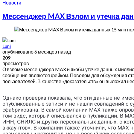
Новости
Мессенджер MAX Взлом и утечка дан
Luni
опубликовано
6 месяцев назад
209
просмотров
О взломе мессенджера MAX и якобы утечке данных миллион
сообщения являются фейком. Поводом для обсуждения стал
пользователей. В качестве «доказательств» он выложил не
Однако проверка показала, что эти данные не им
опубликованные записи и не нашли совпадений с 
сфабрикована. В самой компании MAX также опрове
том виде, который описывался в публикации. В MA
ИНН, СНИЛС и других персональных данных, о кото
аккаунтов». В компании также уточнили, что MAX 
размещены исключительно на российских сервера