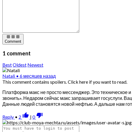
Comment
1 comment
Best
Oldest
Newest
Natali
•
6 месяцев назад
This comment contains spoilers.
Click here if you want to read.
Платформа макс не просто мессенджер. Это техническое и 
звонить». Недаром сейчас макс запрашивает госуслуги. Ваца
Данные людей становятся новой нефтью. А дальше нам гот
thumb_up_alt
thumb_down_alt
Reply
•
2
|
0