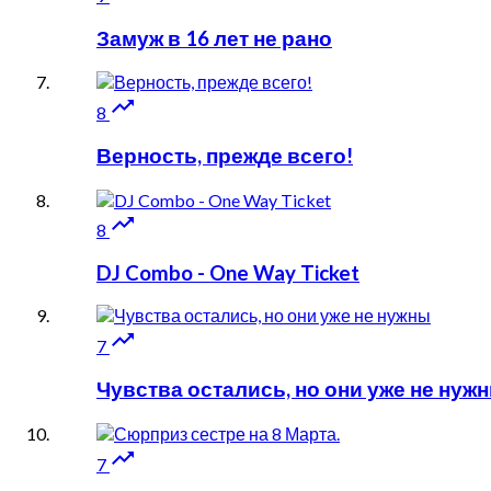
Замуж в 16 лет не рано

8
Верность, прежде всего!

8
DJ Combo - One Way Ticket

7
Чувства остались, но они уже не нуж

7