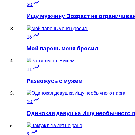

30
Ищу мужчину Возраст не ограничива

16
Мой парень меня бросил.

11
Развожусь с мужем

10
Одинокая девушка Ищу необычного 

9