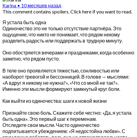
Karina
•
10 месяцев назад
This comment contains spoilers.
Click here if you want to read.
Я устала быть одна
Одиночество это не только отсутствие партнёра. Это
ощущение, что никто не понимает, что рядом некому
разделить радость или поддержать в трудную минуту.
Оно обостряется вечерами и праздниками, когда особенно
заметно, что рядом пусто.
В теле оно проявляется тяжестью, сонливостью или
наоборот тревогой и бессонницей. В голове — мыслями:
«А вдруг я никому не нужна?», «Что со мной не так?».
Именно эти мысли формируют замкнутый круг боли.
Как выйти из одиночества: шаги к новой жизни
Признайте свою боль. Скажите себе честно: «Да, я устала
быть одна». Это первый шаг к переменам.
Отследите свои мысли. Часто одиночество
подпитывается убеждением: «Я недостойна любви». С