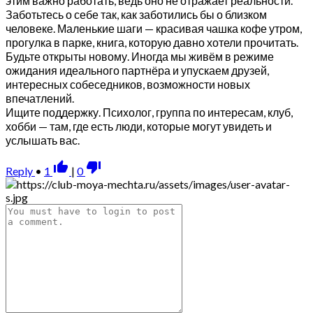
этим важно работать, ведь оно не отражает реальности.
Заботьтесь о себе так, как заботились бы о близком
человеке. Маленькие шаги — красивая чашка кофе утром,
прогулка в парке, книга, которую давно хотели прочитать.
Будьте открыты новому. Иногда мы живём в режиме
ожидания идеального партнёра и упускаем друзей,
интересных собеседников, возможности новых
впечатлений.
Ищите поддержку. Психолог, группа по интересам, клуб,
хобби — там, где есть люди, которые могут увидеть и
услышать вас.
thumb_up_alt
thumb_down_alt
Reply
•
1
|
0