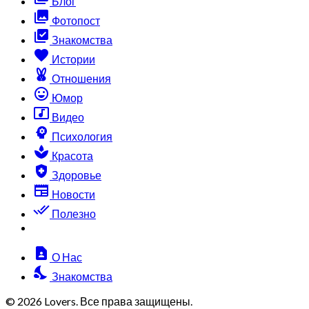
Блог
collections
Фотопост
library_add_check
Знакомства
favorite
Истории
cruelty_free
Отношения
sentiment_very_satisfied
Юмор
music_video
Видео
psychology
Психология
spa
Красота
health_and_safety
Здоровье
newspaper
Новости
done_all
Полезно
contact_page
О Нас
nights_stay
Знакомства
© 2026 Lovers. Все права защищены.