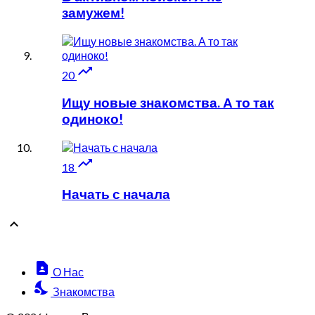
замужем!

20
Ищу новые знакомства. А то так
одиноко!

18
Начать с начала

contact_page
О Нас
nights_stay
Знакомства