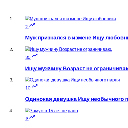

2
Муж признался в измене Ищу любовн

30
Ищу мужчину Возраст не ограничива

10
Одинокая девушка Ищу необычного 

9