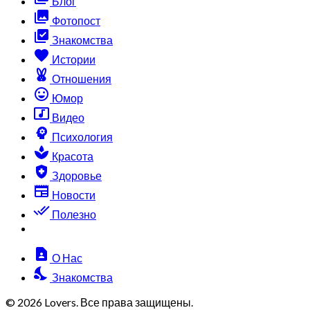
Блог
collections
Фотопост
library_add_check
Знакомства
favorite
Истории
cruelty_free
Отношения
sentiment_very_satisfied
Юмор
music_video
Видео
psychology
Психология
spa
Красота
health_and_safety
Здоровье
newspaper
Новости
done_all
Полезно
contact_page
О Нас
nights_stay
Знакомства
© 2026 Lovers. Все права защищены.