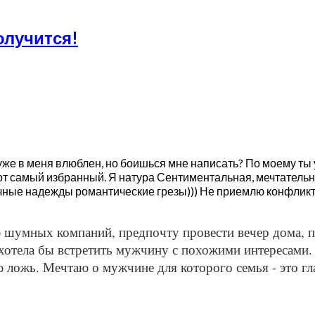
олучится!
уже в меня влюблен, но боишься мне написать? По моему ты 
 тот самый избранный. Я натура Сентиментальная, мечтатель
вечные надежды романтические грезы))) Не приемлю конфлик
 шумных компаний, предпочту провести вечер дома, пр
 хотела бы встретить мужчину с похожими интересами
 ложь. Мечтаю о мужчине для которого семья - это гл