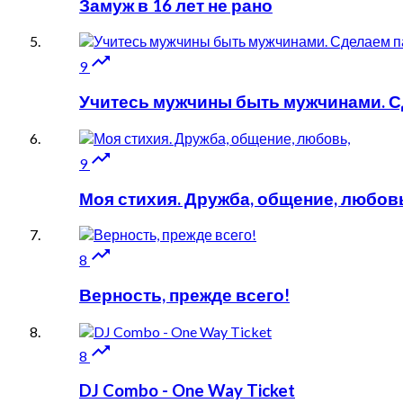
Замуж в 16 лет не рано

9
Учитесь мужчины быть мужчинами. Сд

9
Моя стихия. Дружба, общение, любов

8
Верность, прежде всего!

8
DJ Combo - One Way Ticket