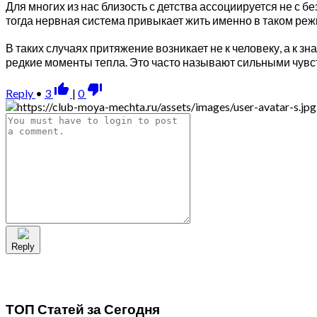
Для многих из нас близость с детства ассоциируется не с 
тогда нервная система привыкает жить именно в таком режи
В таких случаях притяжение возникает не к человеку, а к 
редкие моменты тепла. Это часто называют сильными чувст
thumb_up_alt
thumb_down_alt
Reply
•
3
|
0
Reply
ТОП Статей за
Сегодня