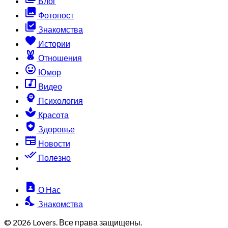
Блог
collections
Фотопост
library_add_check
Знакомства
favorite
Истории
cruelty_free
Отношения
sentiment_very_satisfied
Юмор
music_video
Видео
psychology
Психология
spa
Красота
health_and_safety
Здоровье
newspaper
Новости
done_all
Полезно
contact_page
О Нас
nights_stay
Знакомства
© 2026 Lovers. Все права защищены.