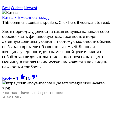
Best
Oldest
Newest
Karina
•
6 месяцев назад
This comment contains spoilers.
Click here if you want to read.
Уже в период студенчества такая девушка начинает себе
обеспечивать финансовую независимость и ведет
активную социальную жизнь, поэтому с молодости обычно
не бывает времени обзавестись семьей. Деловая
женщина уверенно идет к намеченной цели и рядом с
собой хочет видеть только сильного, преуспевающего
мужчину, а как раз таким мужчинам хочется в ней видеть
нежность и слабость…
thumb_up_alt
thumb_down_alt
Reply
•
1
|
0