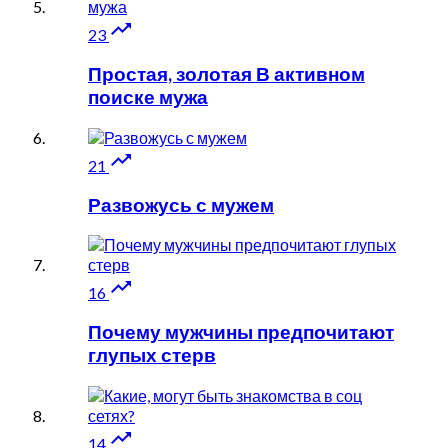

23
Простая, золотая В активном
поиске мужа

21
Развожусь с мужем

16
Почему мужчины предпочитают
глупых стерв

14