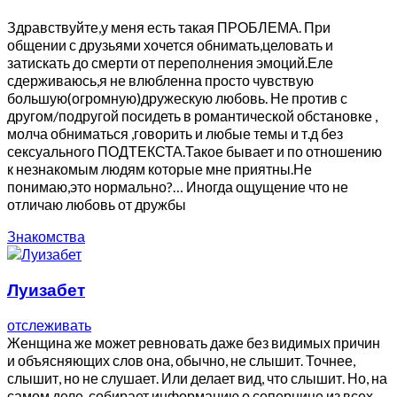
Здравствуйте,у меня есть такая ПРОБЛЕМА. При
общении с друзьями хочется обнимать,целовать и
затискать до смерти от переполнения эмоций.Еле
сдерживаюсь,я не влюбленна просто чувствую
большую(огромную)дружескую любовь. Не против с
другом/подругой посидеть в романтической обстановке ,
молча обниматься ,говорить и любые темы и т.д без
сексуального ПОДТЕКСТА.Такое бывает и по отношению
к незнакомым людям которые мне приятны.Не
понимаю,это нормально?… Иногда ощущение что не
отличаю любовь от дружбы
Знакомства
Луизабет
отслеживать
Женщина же может ревновать даже без видимых причин
и объясняющих слов она, обычно, не слышит. Точнее,
слышит, но не слушает. Или делает вид, что слышит. Но, на
самом деле, собирает информацию о сопернице из всех