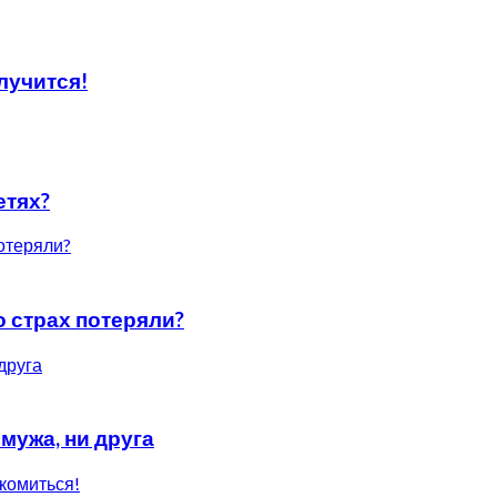
лучится!
етях?
о страх потеряли?
 мужа, ни друга