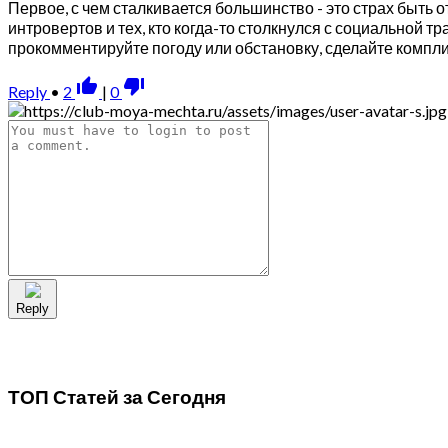
Первое, с чем сталкивается большинство - это страх быть 
интровертов и тех, кто когда-то столкнулся с социальной т
прокомментируйте погоду или обстановку, сделайте компл
thumb_up_alt
thumb_down_alt
Reply
•
2
|
0
Reply
ТОП Статей за
Сегодня