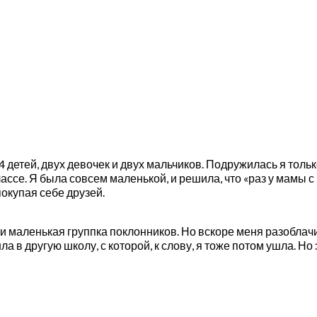
и 4 детей, двух девочек и двух мальчиков. Подружилась я тол
классе. Я была совсем маленькой, и решила, что «раз у мамы
покупая себе друзей.
, и маленькая группка поклонников. Но вскоре меня разоблач
ла в другую школу, с которой, к слову, я тоже потом ушла. Н