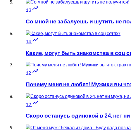

13
Со мной не забалуешь и шутить не по

14
Какие, могут быть знакомства в соц с

12
Почему меня не любят! Мужики вы чт

12
Скоро останусь одинокой в 24, нет ни