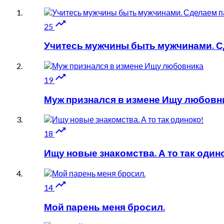

25
Учитесь мужчины быть мужчинами. Сд

19
Муж признался в измене Ищу любовн

18
Ищу новые знакомства. А то так один

14
Мой парень меня бросил.