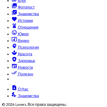
Блог
collections
Фотопост
library_add_check
Знакомства
favorite
Истории
cruelty_free
Отношения
sentiment_very_satisfied
Юмор
music_video
Видео
psychology
Психология
spa
Красота
health_and_safety
Здоровье
newspaper
Новости
done_all
Полезно
contact_page
О Нас
nights_stay
Знакомства
© 2026 Lovers. Все права защищены.