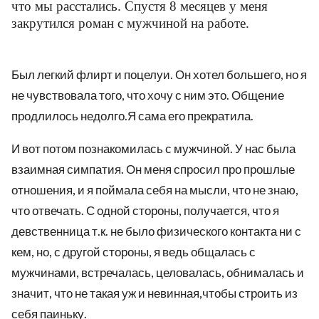
что мы расстались. Спустя 8 месяцев у меня
закрутился роман с мужчиной на работе.
Был легкий флирт и поцелуи. Он хотел большего, но я
не чувствовала того, что хочу с ним это. Общение
продлилось недолго.Я сама его прекратила.
И вот потом познакомилась с мужчиной. У нас была
взаимная симпатия. Он меня спросил про прошлые
отношения, и я поймала себя на мысли, что не знаю,
что отвечать. С одной стороны, получается, что я
девственница т.к. не было физического контакта ни с
кем, но, с другой стороны, я ведь общалась с
мужчинами, встречалась, целовалась, обнималась и
значит, что не такая уж и невинная,чтобы строить из
себя паиньку.