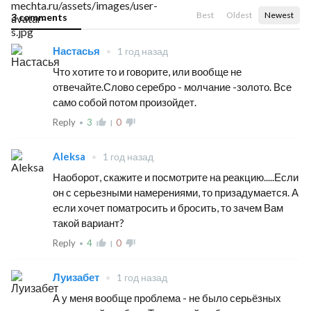
Best
Oldest
Newest
3 comments
Настасья
•
1 год назад
Что хотите то и говорите, или вообще не
отвечайте.Слово серебро - молчание -золото. Все
само собой потом произойдет.
Reply
3
thumb_up_alt
0
thumb_down_alt
•
|
Aleksa
•
1 год назад
Наоборот, скажите и посмотрите на реакцию.....Если
он с серьезными намерениями, то призадумается. А
если хочет поматросить и бросить, то зачем Вам
такой вариант?
Reply
4
thumb_up_alt
0
thumb_down_alt
•
|
Луизабет
•
1 год назад
А у меня вообще проблема - не было серьёзных