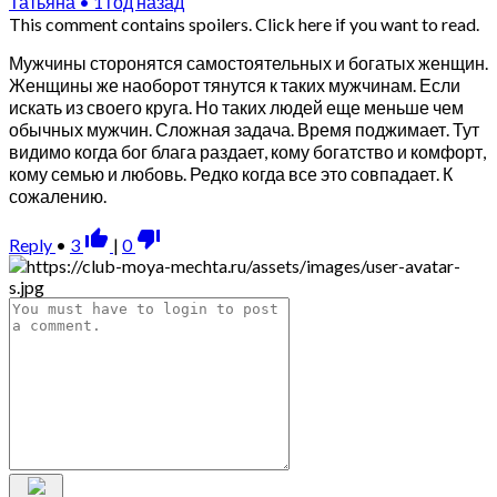
Татьяна
•
1 год назад
This comment contains spoilers.
Click here if you want to read.
Мужчины сторонятся самостоятельных и богатых женщин.
Женщины же наоборот тянутся к таких мужчинам. Если
искать из своего круга. Но таких людей еще меньше чем
обычных мужчин. Сложная задача. Время поджимает. Тут
видимо когда бог блага раздает, кому богатство и комфорт,
кому семью и любовь. Редко когда все это совпадает. К
сожалению.
thumb_up_alt
thumb_down_alt
Reply
•
3
|
0