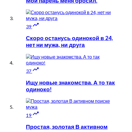
Мой парень меня бросил.

39
Скоро останусь одинокой в 24,
нет ни мужа, ни друга

37
Ищу новые знакомства. А то так
одиноко!

19
Простая, золотая В активном