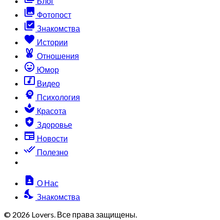
Блог
collections
Фотопост
library_add_check
Знакомства
favorite
Истории
cruelty_free
Отношения
sentiment_very_satisfied
Юмор
music_video
Видео
psychology
Психология
spa
Красота
health_and_safety
Здоровье
newspaper
Новости
done_all
Полезно
contact_page
О Нас
nights_stay
Знакомства
© 2026 Lovers. Все права защищены.