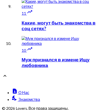

11
Какие, могут быть знакомства в
соц сетях?

10
Муж признался в измене Ищу
любовника

contact_page
О Нас
nights_stay
Знакомства
© 2026 Lovers. Все права защищены.