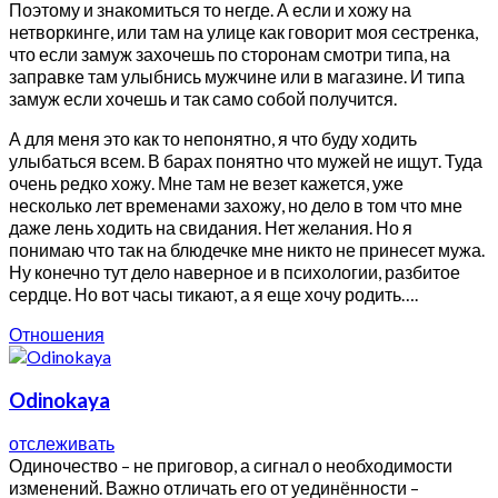
Поэтому и знакомиться то негде. А если и хожу на
нетворкинге, или там на улице как говорит моя сестренка,
что если замуж захочешь по сторонам смотри типа, на
заправке там улыбнись мужчине или в магазине. И типа
замуж если хочешь и так само собой получится.
А для меня это как то непонятно, я что буду ходить
улыбаться всем. В барах понятно что мужей не ищут. Туда
очень редко хожу. Мне там не везет кажется, уже
несколько лет временами захожу, но дело в том что мне
даже лень ходить на свидания. Нет желания. Но я
понимаю что так на блюдечке мне никто не принесет мужа.
Ну конечно тут дело наверное и в психологии, разбитое
сердце. Но вот часы тикают, а я еще хочу родить….
Отношения
Odinokaya
отслеживать
Одиночество – не приговор, а сигнал о необходимости
изменений. Важно отличать его от уединённости –