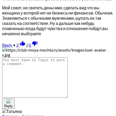
Мой совет, не светить деньгами, сделать вид что вы
женщина у которой нет не бизнеса ни финансов. Обычная.
Знакомиться с обычными мужчинами, щупать их так
сказать на соответствие. Ну а дальше как нибудь
плавненько когда будут чувства и отношения пойдут,вы
нечаянно выйграете
thumb_up_alt
thumb_down_alt
Reply
•
2
|
0
Reply