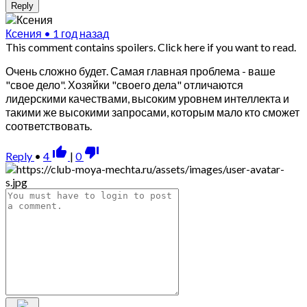
Reply
Ксения
•
1 год назад
This comment contains spoilers.
Click here if you want to read.
Очень сложно будет. Самая главная проблема - ваше
"свое дело". Хозяйки "своего дела" отличаются
лидерскими качествами, высоким уровнем интеллекта и
такими же высокими запросами, которым мало кто сможет
соответствовать.
thumb_up_alt
thumb_down_alt
Reply
•
4
|
0