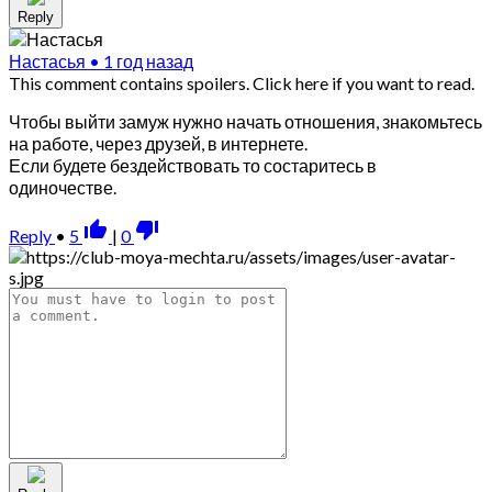
Reply
Настасья
•
1 год назад
This comment contains spoilers.
Click here if you want to read.
Чтобы выйти замуж нужно начать отношения, знакомьтесь
на работе, через друзей, в интернете.
Если будете бездействовать то состаритесь в
одиночестве.
thumb_up_alt
thumb_down_alt
Reply
•
5
|
0