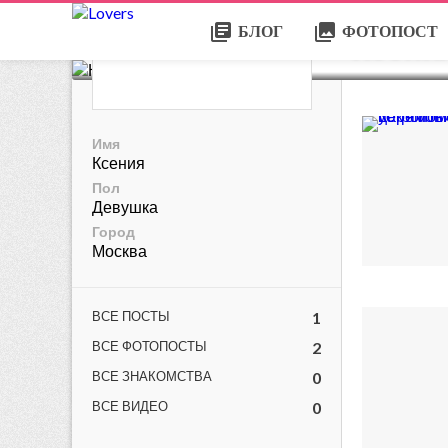
library_books
collections
БЛОГ
ФОТОПОСТ
Ксени
Имя
Ксения
Пол
Девушка
Город
Москва
ВСЕ ПОСТЫ
1
ВСЕ ФОТОПОСТЫ
2
ВСЕ ЗНАКОМСТВА
0
ВСЕ ВИДЕО
0