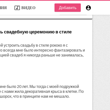
music_video

Добавить
НИЯ
ВИДЕО
отслеживать
ть свадебную церемонию в стиле
 устроить свадьбу в стиле рококо я с
то всегда мне было интересно фантазировать и
ией свадеб я никогда раньше не занималась,
мне было 20 лет. Мы тогда с моей подружкой
 с нами жила декоративная крыса в клетке. По
шорох, что в принципе нам не мешало.