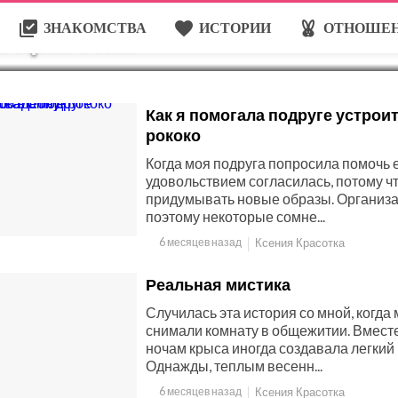
library_add_check
favorite
cruelty_free
ЗНАКОМСТВА
ИСТОРИИ
ОТНОШЕ
я Красотка
Как я помогала подруге устрои
рококо
Когда моя подруга попросила помочь ей
удовольствием согласилась, потому ч
придумывать новые образы. Организац
поэтому некоторые сомне...
6 месяцев назад
Ксения Красотка
Реальная мистика
Случилась эта история со мной, когда 
снимали комнату в общежитии. Вместе
ночам крыса иногда создавала легкий 
Однажды, теплым весенн...
6 месяцев назад
Ксения Красотка