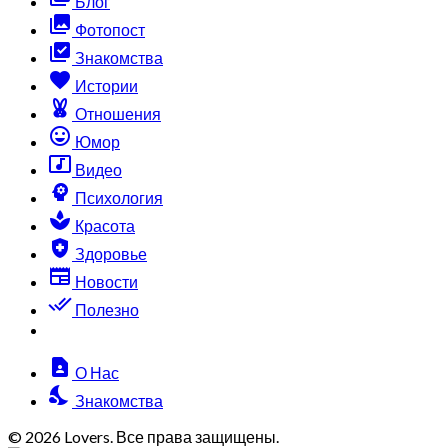
Блог
collections
Фотопост
library_add_check
Знакомства
favorite
Истории
cruelty_free
Отношения
sentiment_very_satisfied
Юмор
music_video
Видео
psychology
Психология
spa
Красота
health_and_safety
Здоровье
newspaper
Новости
done_all
Полезно
contact_page
О Нас
nights_stay
Знакомства
© 2026 Lovers. Все права защищены.