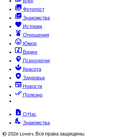
Блог
collections
Фотопост
library_add_check
Знакомства
favorite
Истории
cruelty_free
Отношения
sentiment_very_satisfied
Юмор
music_video
Видео
psychology
Психология
spa
Красота
health_and_safety
Здоровье
newspaper
Новости
done_all
Полезно
contact_page
О Нас
nights_stay
Знакомства
© 2026 Lovers. Все права защищены.