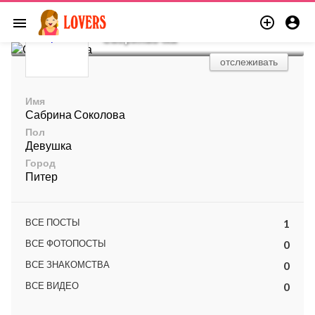


menu
Сабринаочка
отслеживать
Имя
Сабрина Соколова
Пол
Девушка
Город
Питер
ВСЕ ПОСТЫ
1
ВСЕ ФОТОПОСТЫ
0
ВСЕ ЗНАКОМСТВА
0
ВСЕ ВИДЕО
0