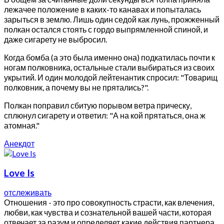
лежачее положение в каких-то канавах и попыталась
зарыться в землю. Лишь один седой как лунь, прожженный
полкан остался стоять с гордо выпрямленной спиной, и
даже сигарету не выбросил.
Когда бомба (а это была именно она) подкатилась почти к
ногам полковника, остальные стали выбираться из своих
укрытий. И один молодой лейтенантик спросил: "Товарищ
полковник, а почему вы не прятались?".
Полкан поправил сбитую порывом ветра прическу,
сплюнул сигарету и ответил: "А на кой прятаться, она ж
атомная."
Анекдот
Love Is
отслеживать
Отношения - это про совокупность страсти, как влечения,
любви, как чувства и сознательной вашей части, которая
отвечает за разум и определяет какие действия партнера