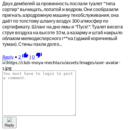
Двух дембелей за провинность послали туалет "типа
сортир" вычищать, лопатой и ведром. Они сообразили
пригнать аэродромную машину техобслуживания, она
даёт по толстому шлангу воздух 300 атмосфер по
сертификату. Шланг на дно ямы и "Пуск!". Туалет висел в
струе воздуха на высоте 10 м, а казарму и штаб накрыло
облаком мелкодисперсного г**на (эдакий коричневый
туман). Стены пахли долго...
thumb_up_alt
thumb_down_alt
Reply
•
2
|
0
Reply