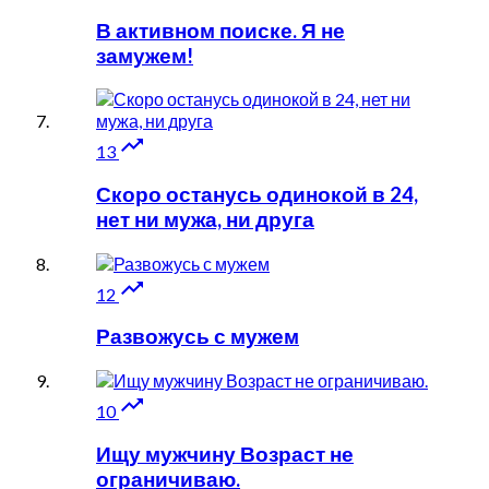
В активном поиске. Я не
замужем!

13
Скоро останусь одинокой в 24,
нет ни мужа, ни друга

12
Развожусь с мужем

10
Ищу мужчину Возраст не
ограничиваю.