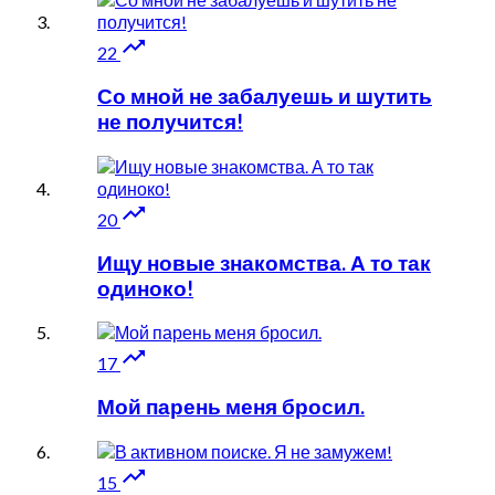

22
Со мной не забалуешь и шутить
не получится!

20
Ищу новые знакомства. А то так
одиноко!

17
Мой парень меня бросил.

15