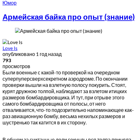
Юмор
Армейская байка про опыт (знание)
Love Is
опубликовано
1 год назад
793
просмотров
Были военные с какой-то проверкой на очередном
суперпуперсверхсекретном аэродроме. По окончании
проверки вышли на взлетную полосу покурить. Стоят,
курят дружною толпой, наблюдают за взлетом итицких
размеров бомбардировщика. И тут, при отрыве этого
самого бомбардировщика от полосы, от него
отваливается, что-то подозрительно напоминающее как-
раз авиационную бомбу, весьма нехилых размеров и
шустренько так катится в их сторону.
В общем за считанные доли секунды вся толпа приняла