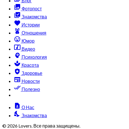
Блог
collections
Фотопост
library_add_check
Знакомства
favorite
Истории
cruelty_free
Отношения
sentiment_very_satisfied
Юмор
music_video
Видео
psychology
Психология
spa
Красота
health_and_safety
Здоровье
newspaper
Новости
done_all
Полезно
contact_page
О Нас
nights_stay
Знакомства
© 2026 Lovers. Все права защищены.