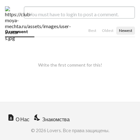
Best
Oldest
Newest
0 comment
Write the first comment for this!
contact_page
nights_stay
О Нас
Знакомства
© 2026 Lovers. Все права защищены.