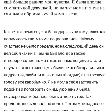
ещё больше ранило мои чувства. Я была вполне
симпатичной девушкой, но на тот момент я так не
считала и обросла кучей комплексов.
Какое-то время спустя благодаря выпитому алкоголю
получилось так , что мы поцеловались... Моему
счастью не было предела, но на следующий день он
вёл себя как ни в чём не бывало, всё так же
игнорировал меня. Но такие пьяные поцелуи стали
случаться постоянно (мы были не особо правильные
подростки, любили алкогольный отдых) а на трезвую
голову всё как обычно. Я не могла себя заставить
подойти и поговорить с ним, уж очень я была
неуверенная и боялась быть отвергнутой. Так
продолжалось довольно долго. Потом мне надоело, я
начала встречаться с другим парнем, надеясь, что