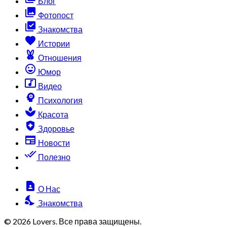
Блог
collections
Фотопост
library_add_check
Знакомства
favorite
Истории
cruelty_free
Отношения
sentiment_very_satisfied
Юмор
music_video
Видео
psychology
Психология
spa
Красота
health_and_safety
Здоровье
newspaper
Новости
done_all
Полезно
contact_page
О Нас
nights_stay
Знакомства
© 2026 Lovers. Все права защищены.