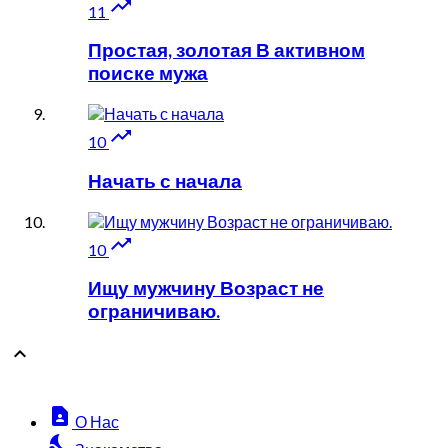

11
Простая, золотая В активном
поиске мужа

10
Начать с начала

10
Ищу мужчину Возраст не
ограничиваю.

contact_page
О Нас
nights_stay