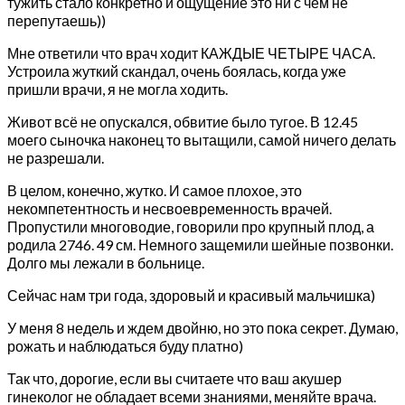
тужить стало конкретно и ощущение это ни с чем не
перепутаешь))
Мне ответили что врач ходит КАЖДЫЕ ЧЕТЫРЕ ЧАСА.
Устроила жуткий скандал, очень боялась, когда уже
пришли врачи, я не могла ходить.
Живот всё не опускался, обвитие было тугое. В 12.45
моего сыночка наконец то вытащили, самой ничего делать
не разрешали.
В целом, конечно, жутко. И самое плохое, это
некомпетентность и несвоевременность врачей.
Пропустили многоводие, говорили про крупный плод, а
родила 2746. 49 см. Немного защемили шейные позвонки.
Долго мы лежали в больнице.
Сейчас нам три года, здоровый и красивый мальчишка)
У меня 8 недель и ждем двойню, но это пока секрет. Думаю,
рожать и наблюдаться буду платно)
Так что, дорогие, если вы считаете что ваш акушер
гинеколог не обладает всеми знаниями, меняйте врача.