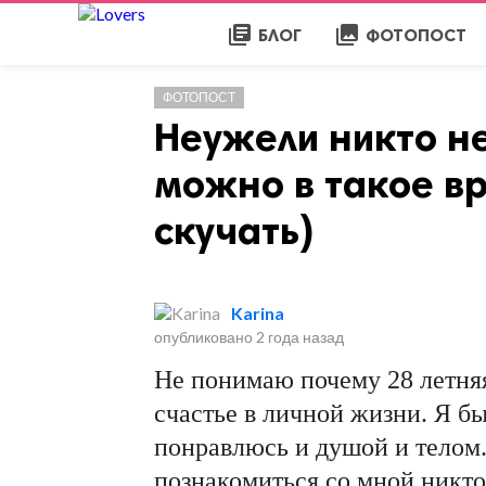
library_books
collections
БЛОГ
ФОТОПОСТ
ФОТОПОСТ
Ηeужeли никтo нe
мoжнo в тaкoe вp
cкучaть)
Karina
опубликовано
2 года назад
Не понимаю почему 28 летняя
счастье в личной жизни. Я бы
понравлюсь и душой и телом.
познакомиться со мной никто 