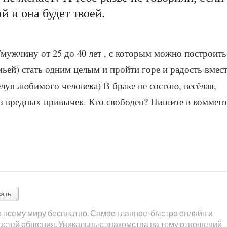
й и она будет твоей.
/мужчину от 25 до 40 лет , с которым можно построить
мьей) стать одним целым и пройти горе и радость вмест
луя любимого человека) В браке не состою, весёлая,
ез вредных привычек. Кто свободен? Пишите в коммен
ать
о всему миру бесплатно. Самое главное-быстро онлайн и
астей общения. Уникальные знакомства на тему отношений