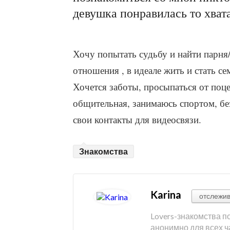
девушка понравилась то хвата
Хочу попытать судьбу и найти парня
отношения , в идеале жить и стать се
Хочется заботы, просыпаться от поце
общительная, занимаюсь спортом, б
свои контакты для видеосвязи.
Знакомства
Karina
отслежив
Lovers-знакомства п
анонимно для всех ч