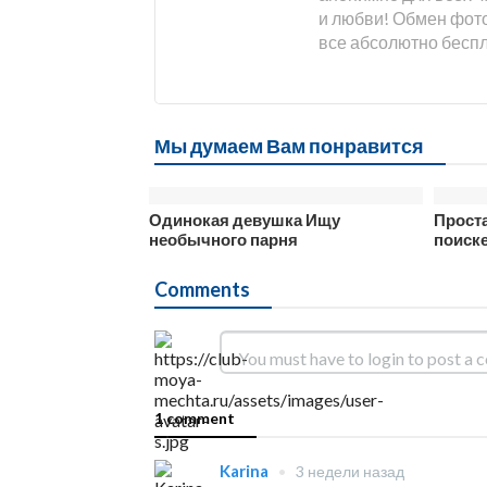
и любви! Обмен фото
все абсолютно бесп
Мы думаем Вам понравится
Одинокая девушка Ищу
Проста
необычного парня
поиск
Comments
1 comment
Karina
•
3 недели назад