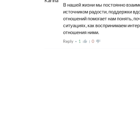
В нашей жизни мы постоянно взаим
источником радости, поддержки вдо
отношений помогает нам понять, п
ситуациях, как воспринимаем инте
отношения ними.
Reply
1
thumb_up_alt
0
thumb_down_alt
•
|