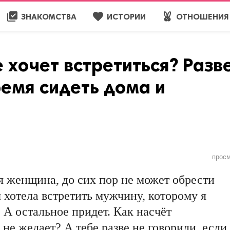
library_add_check
favorite
cruelty_free
ЗНАКОМСТВА
ИСТОРИИ
ОТНОШЕНИЯ
 хoчeт вcтpeтитьcя? Рaзв
eмя cидeть дoмa и
прос
 женщина, до сих пор не может обрести
 хотела встретить мужчину, которому я
 А остальное придет. Как насчёт
не желает? А тебе разве не говорили, если