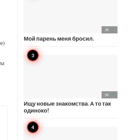

79
Мой парень меня бросил.
е)
ты

59
Ищу новые знакомства. А то так
одиноко!