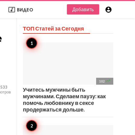
music_video

Добавить
ВИДЕО
ТОП Статей за
Сегодня
e

102
533
Учитесь мужчины быть
мотров
мужчинами. Сделаем паузу: как
помочь любовнику в сексе
продержаться дольше.