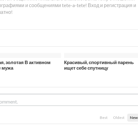
графиями и сообщениями tete-a-tete! Вход и регистрация и
латно!
я, золотая В активном
Красивый, спортивный парень
е мужа
ищет себе спутницу
Best
Oldest
New