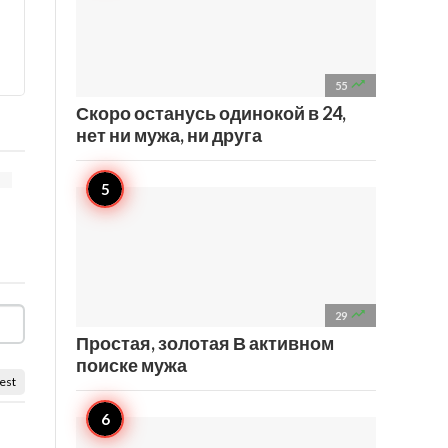

55
Скоро останусь одинокой в 24,
нет ни мужа, ни друга

29
Простая, золотая В активном
поиске мужа
est