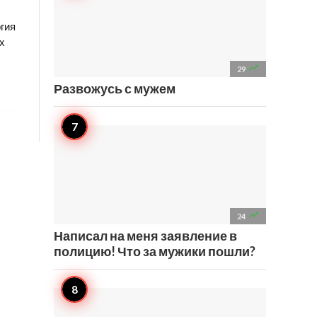
гия
х

29
Развожусь с мужем

24
Написал на меня заявление в
полицию! Что за мужики пошли?