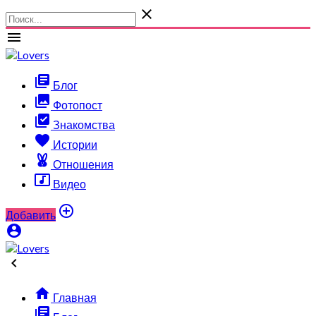

menu
library_books
Блог
collections
Фотопост
library_add_check
Знакомства
favorite
Истории
cruelty_free
Отношения
music_video
Видео

Добавить



Главная
library_books