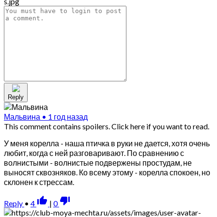
Reply
Мальвина
•
1 год назад
This comment contains spoilers.
Click here if you want to read.
У меня корелла - наша птичка в руки не дается, хотя очень
любит, когда с ней разговаривают. По сравнению с
волнистыми - волнистые подвержены простудам, не
выносят сквозняков. Ко всему этому - корелла спокоен, но
склонен к стрессам.
thumb_up_alt
thumb_down_alt
Reply
•
4
|
0