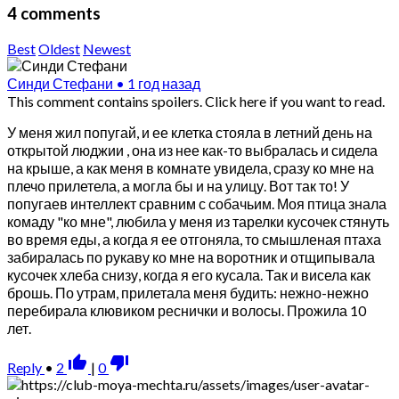
4 comments
Best
Oldest
Newest
Синди Стефани
•
1 год назад
This comment contains spoilers.
Click here if you want to read.
У меня жил попугай, и ее клетка стояла в летний день на
открытой люджии , она из нее как-то выбралась и сидела
на крыше, а как меня в комнате увидела, сразу ко мне на
плечо прилетела, а могла бы и на улицу. Вот так то! У
попугаев интеллект сравним с собачьим. Моя птица знала
комаду "ко мне", любила у меня из тарелки кусочек стянуть
во время еды, а когда я ее отгоняла, то смышленая птаха
забиралась по рукаву ко мне на воротник и отщипывала
кусочек хлеба снизу, когда я его кусала. Так и висела как
брошь. По утрам, прилетала меня будить: нежно-нежно
перебирала клювиком реснички и волосы. Прожила 10
лет.
thumb_up_alt
thumb_down_alt
Reply
•
2
|
0