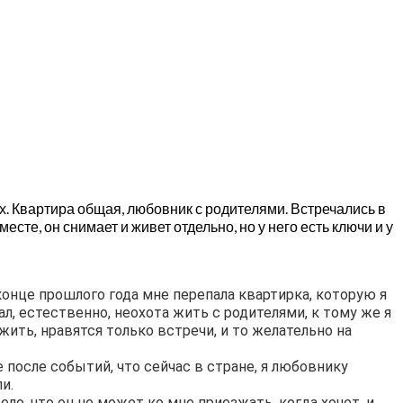
х. Квартира общая, любовник с родителями. Встречались в
сте, он снимает и живет отдельно, но у него есть ключи и у
конце прошлого года мне перепала квартирка, которую я
л, естественно, неохота жить с родителями, к тому же я
жить, нравятся только встречи, и то желательно на
 после событий, что сейчас в стране, я любовнику
и.
ело, что он не может ко мне приезжать, когда хочет, и