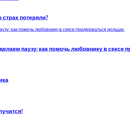
о страх потеряли?
елаем паузу: как помочь любовнику в сексе 
ика
лучится!