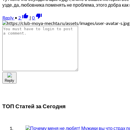
узде, да, любовника поменять не проблема, этого добра ка
thumb_up_alt
thumb_down_alt
Reply
•
2
|
0
Reply
ТОП Статей за
Сегодня