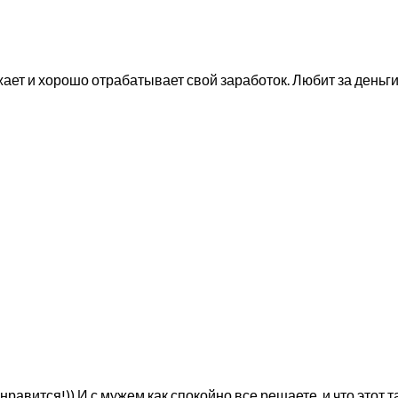
т и хорошо отрабатывает свой заработок. Любит за деньги д
 нравится!)) И с мужем как спокойно все решаете, и что этот