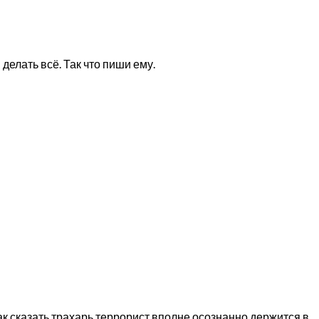
елать всё. Так что пиши ему.
 так сказать трахарь террорист вполне осознанно держится в