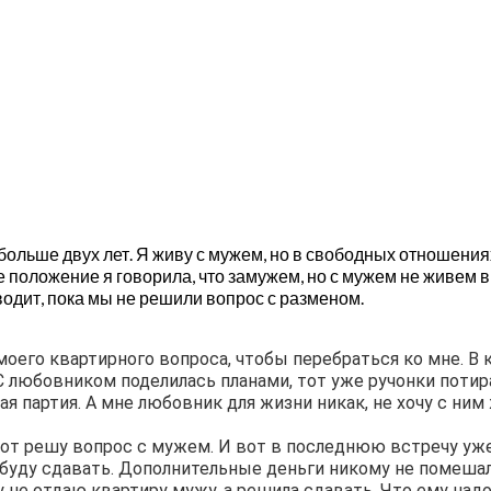
ольше двух лет. Я живу с мужем, но в свободных отношения
 положение я говорила, что замужем, но с мужем не живем вме
 водит, пока мы не решили вопрос с разменом.
оего квартирного вопроса, чтобы перебраться ко мне. В 
С любовником поделилась планами, тот уже ручонки потира
я партия. А мне любовник для жизни никак, не хочу с ним 
-вот решу вопрос с мужем. И вот в последнюю встречу уже
 буду сдавать. Дополнительные деньги никому не помешал
у не отдаю квартиру мужу, а решила сдавать. Что ему надо