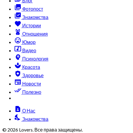
Блог
collections
Фотопост
library_add_check
Знакомства
favorite
Истории
cruelty_free
Отношения
sentiment_very_satisfied
Юмор
music_video
Видео
psychology
Психология
spa
Красота
health_and_safety
Здоровье
newspaper
Новости
done_all
Полезно
contact_page
О Нас
nights_stay
Знакомства
© 2026 Lovers. Все права защищены.