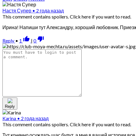
Настя Супер
•
2 года назад
This comment contains spoilers.
Click here if you want to read.
Ирина! Напиши тут Александру, хороший любовник. Приезжае
thumb_up_alt
thumb_down_alt
Reply
•
1
|
0
Reply
Karina
•
2 года назад
This comment contains spoilers.
Click here if you want to read.
Тут конечно осуждать щас будут, а мне в вашей истории все