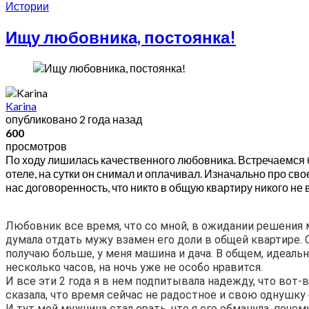
Истории
Ищу любовника, постоянка!
Karina
опубликовано
2 года назад
600
просмотров
По ходу лишилась качественного любовника. Встречаемся б
отеле, на сутки он снимал и оплачивал. Изначально про свое
нас договоренность, что никто в общую квартиру никого не
Любовник все время, что со мной, в ожидании решения м
думала отдать мужу взамен его доли в общей квартире. 
получаю больше, у меня машина и дача. В общем, идеальна
несколько часов, на ночь уже не особо нравится.
И все эти 2 года я в нем подпитывала надежду, что вот
сказала, что время сейчас не радостное и свою однушку
И тут мой мужчина стал орать, что я его обманула, почем