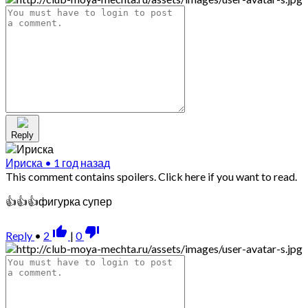
Reply
Ириска
•
1 год назад
This comment contains spoilers.
Click here if you want to read.
👍👍👍фигурка супер
thumb_up_alt
thumb_down_alt
Reply
•
2
|
0