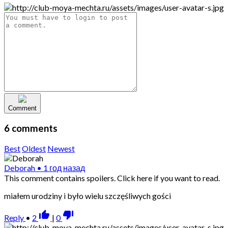
Comment
6 comments
Best
Oldest
Newest
Deborah
•
1 год назад
This comment contains spoilers.
Click here if you want to read.
miałem urodziny i było wielu szczęśliwych gości
thumb_up_alt
thumb_down_alt
Reply
•
2
|
0