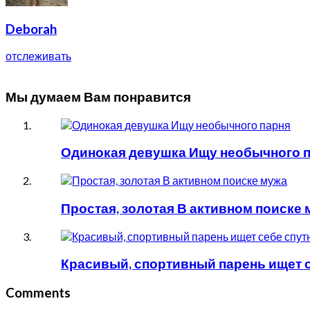
Deborah
отслеживать
Мы думаем Вам понравится
Одинокая девушка Ищу необычного 
Простая, золотая В активном поиске 
Красивый, спортивный парень ищет 
Comments