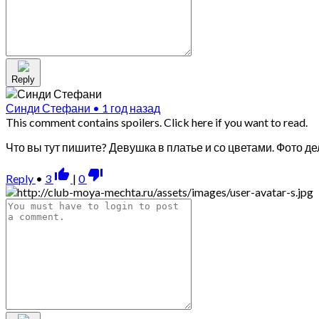
Reply
Синди Стефани
•
1 год назад
This comment contains spoilers.
Click here if you want to read.
Что вы тут пишите? Девушка в платье и со цветами. Фото д
thumb_up_alt
thumb_down_alt
Reply
•
3
|
0