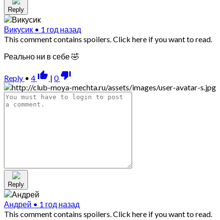
Reply
Викусик
•
1 год назад
This comment contains spoilers.
Click here if you want to read.
Реально ни в себе 🤣
thumb_up_alt
thumb_down_alt
Reply
•
4
|
0
Reply
Андрей
•
1 год назад
This comment contains spoilers.
Click here if you want to read.