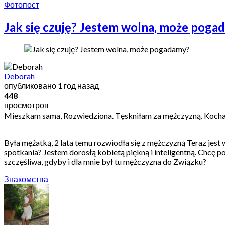
Фотопост
Jak się czuję? Jestem wolna, może poga
Deborah
опубликовано
1 год назад
448
просмотров
Mieszkam sama, Rozwiedziona. Tęskniłam za mężczyzną. Kocha
Była mężatką, 2 lata temu rozwiodła się z mężczyzną Teraz jest 
spotkania? Jestem dorosłą kobietą piękną i inteligentną. Chcę 
szczęśliwa, gdyby i dla mnie był tu mężczyzna do Związku?
Знакомства