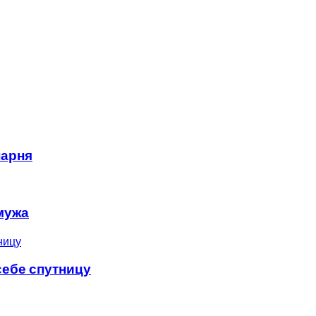
парня
мужа
себе спутницу