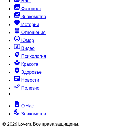
Блог
collections
Фотопост
library_add_check
Знакомства
favorite
Истории
cruelty_free
Отношения
sentiment_very_satisfied
Юмор
music_video
Видео
psychology
Психология
spa
Красота
health_and_safety
Здоровье
newspaper
Новости
done_all
Полезно
contact_page
О Нас
nights_stay
Знакомства
© 2026 Lovers. Все права защищены.