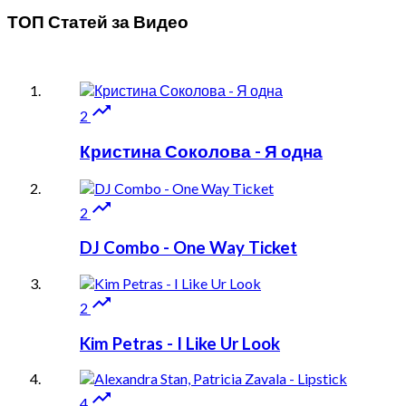
ТОП Статей за
Видео

2
Кристина Соколова - Я одна

2
DJ Combo - One Way Ticket

2
Kim Petras - I Like Ur Look

4