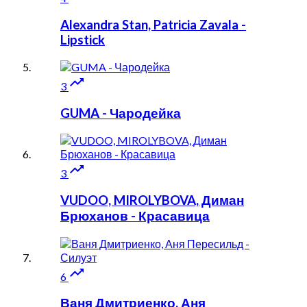
Alexandra Stan, Patricia Zavala -
Lipstick

3
GUMA - Чародейка

3
VUDOO, MIROLYBOVA, Диман
Брюханов - Красавица

6
Ваня Дмитриенко, Аня