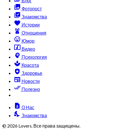
Блог
collections
Фотопост
library_add_check
Знакомства
favorite
Истории
cruelty_free
Отношения
sentiment_very_satisfied
Юмор
music_video
Видео
psychology
Психология
spa
Красота
health_and_safety
Здоровье
newspaper
Новости
done_all
Полезно
contact_page
О Нас
nights_stay
Знакомства
© 2026 Lovers. Все права защищены.