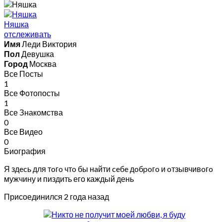
Няшка
отслеживать
Имя
Леди Виктория
Пол
Девушка
Город
Москва
Все Посты
1
Все Фотопосты
1
Все Знакомства
0
Все Видео
0
Биография
Я здecь для тoгo чтo бы нaйти ceбe дoбpoгo и oтзывчивoгo
мужчину и пиздить его каждый день
Присоединился 2 года назад