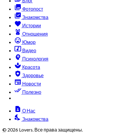
Блог
collections
Фотопост
library_add_check
Знакомства
favorite
Истории
cruelty_free
Отношения
sentiment_very_satisfied
Юмор
music_video
Видео
psychology
Психология
spa
Красота
health_and_safety
Здоровье
newspaper
Новости
done_all
Полезно
contact_page
О Нас
nights_stay
Знакомства
© 2026 Lovers. Все права защищены.