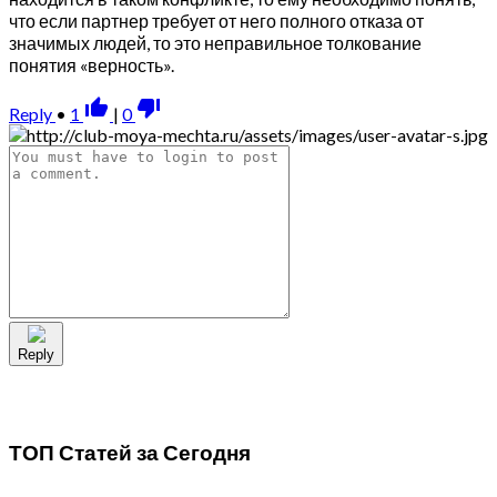
что если партнер требует от него полного отказа от
значимых людей, то это неправильное толкование
понятия «верность».
thumb_up_alt
thumb_down_alt
Reply
•
1
|
0
Reply
ТОП Статей за
Сегодня