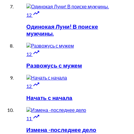

12
Одинокая Луни! В поиске
мужчины.

12
Развожусь с мужем

12
Начать с начала

11
Измена -последнее дело