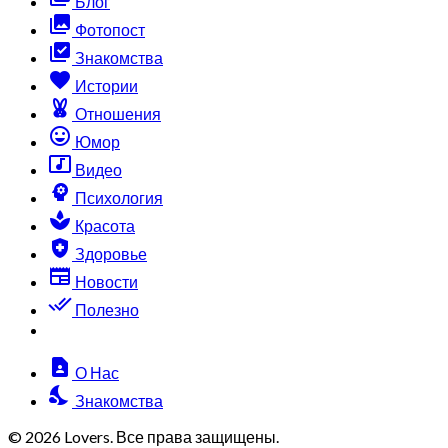
Блог
collections
Фотопост
library_add_check
Знакомства
favorite
Истории
cruelty_free
Отношения
sentiment_very_satisfied
Юмор
music_video
Видео
psychology
Психология
spa
Красота
health_and_safety
Здоровье
newspaper
Новости
done_all
Полезно
contact_page
О Нас
nights_stay
Знакомства
© 2026 Lovers. Все права защищены.