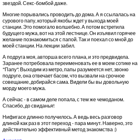
звездой. Секс-бомбой даже.
Многие порывались проводить до дома. А я ссылалась на
сурового папу, который якобы ждет у выхода моей
станции. Это помогало волшебно. А потом встретила
будущего мужа, вот на этой лестнице. Он изъявил горячее
желание познакомиться с папой. Так и поехал со мной до
моей станции. На лекции забил.
А подруга моя, авторша всего плана, и это предвидела.
Заранее потребовала переименовать ее в моем сотике на
"Папу". Выходим из метро, папы разумеется нет, звоню
подруге, она отвечает басом, что вызвали на срочное
совещание, добирайся сама. Видели бы вы довольную
морду моего мужа.
А сейчас - в самом деле попала, с тем же чемоданом.
Спасибо, до свиданья!
Нифигасе длинно получилось. А ведь весь разговор
длиной как раз в этот переход - пара минут. Наверно, это
действительно эффективный метод знакомства :)