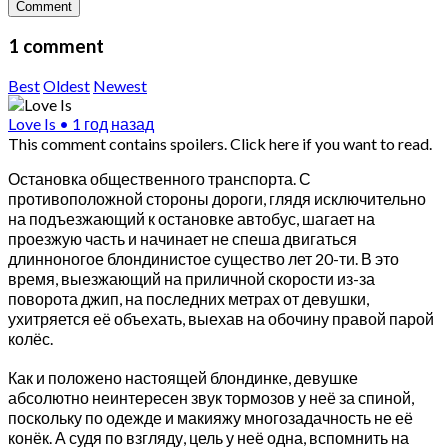
Comment
1 comment
Best
Oldest
Newest
Love Is
•
1 год назад
This comment contains spoilers.
Click here if you want to read.
Остановка общественного транспорта. С
противоположной стороны дороги, глядя исключительно
на подъезжающий к остановке автобус, шагает на
проезжую часть и начинает не спеша двигаться
длинноногое блондинистое существо лет 20-ти. В это
время, выезжающий на приличной скорости из-за
поворота джип, на последних метрах от девушки,
ухитряется её объехать, выехав на обочину правой парой
колёс.
Как и положено настоящей блондинке, девушке
абсолютно неинтересен звук тормозов у неё за спиной,
поскольку по одежде и макияжу многозадачность не её
конёк. А судя по взгляду, цель у неё одна, вспомнить на