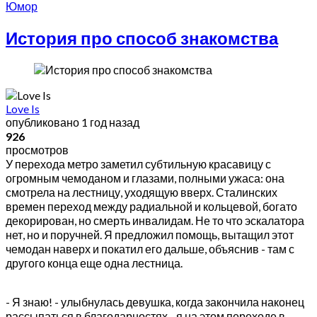
Юмор
История про способ знакомства
Love Is
опубликовано
1 год назад
926
просмотров
У перехода метро заметил субтильную красавицу с
огромным чемоданом и глазами, полными ужаса: она
смотрела на лестницу, уходящую вверх. Сталинских
времен переход между радиальной и кольцевой, богато
декорирован, но смерть инвалидам. Не то что эскалатора
нет, но и поручней. Я предложил помощь, вытащил этот
чемодан наверх и покатил его дальше, объяснив - там с
другого конца еще одна лестница.
- Я знаю! - улыбнулась девушка, когда закончила наконец
рассыпаться в благодарностях - я на этом переходе в