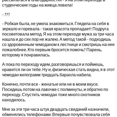
студенческие годы на живца ловила!
- ???
- Робкая была, не умела знакомиться. Глядела на себя в
зеркало и горевала - такая красота пропадает! Подруга
посоветовала метод. Я на этом переходе мужа за три часа
нашла и до сих пор не жалею. А метод такой - подходишь
со здоровенным чемоданом к лестнице и смотришь на нее
пожалобнее. Кто первым бросится помочь? Парень,
которому я понравилась.
А пока по переходу идем, разговоришься и поймешь,
нравится ли он тебе. Ну и, физическая стать видна, я в этот
чемодан килограмм тридцать барахла набила.
Конечно, почти все - женатые или не в моем вкусе.
Посидишь потом на лавочке с полминуты, и обратно по
переходу. Спустить чемодан тоже много охотников
находилось.
Мне за эти три часа штук двадцать свиданий назначили,
обменялись телефонами. Впервые почувствовала себя