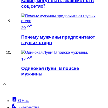
Какие, могут быть знакомства в
соц сетях?

20
Почему мужчины предпочитают
глупых стерв

17
Одинокая Луни! В поиске
мужчины.

contact_page
О Нас
nights_stay
Знакомства