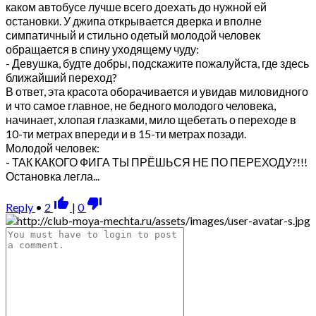
каком автобусе лучше всего доехать до нужной ей
остановки. У джипа открывается дверка и вполне
симпатичный и стильно одетый молодой человек
обращается в спину уходящему чуду:
- Девушка, будте добры, подскажите пожалуйста, где здесь
ближайший переход?
В ответ, эта красота оборачивается и увидав миловидного
и что самое главное, не бедного молодого человека,
начинает, хлопая глазками, мило щебетать о переходе в
10-ти метрах впереди и в 15-ти метрах позади.
Молодой человек:
- ТАК КАКОГО ФИГА ТЫ ПРЁШЬСЯ НЕ ПО ПЕРЕХОДУ?!!!
Остановка легла...
thumb_up_alt
thumb_down_alt
Reply
•
2
|
0