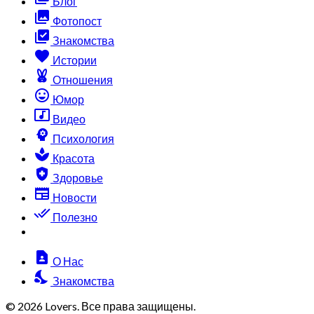
Блог
collections
Фотопост
library_add_check
Знакомства
favorite
Истории
cruelty_free
Отношения
sentiment_very_satisfied
Юмор
music_video
Видео
psychology
Психология
spa
Красота
health_and_safety
Здоровье
newspaper
Новости
done_all
Полезно
contact_page
О Нас
nights_stay
Знакомства
© 2026 Lovers. Все права защищены.